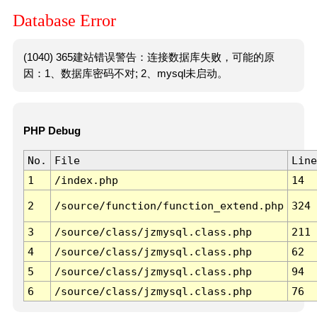
Database Error
(1040) 365建站错误警告：连接数据库失败，可能的原
因：1、数据库密码不对; 2、mysql未启动。
PHP Debug
No.
File
Line
1
/index.php
14
2
/source/function/function_extend.php
324
3
/source/class/jzmysql.class.php
211
4
/source/class/jzmysql.class.php
62
5
/source/class/jzmysql.class.php
94
6
/source/class/jzmysql.class.php
76