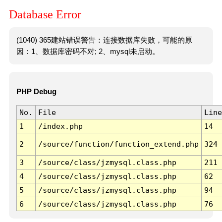
Database Error
(1040) 365建站错误警告：连接数据库失败，可能的原
因：1、数据库密码不对; 2、mysql未启动。
PHP Debug
No.
File
Line
1
/index.php
14
2
/source/function/function_extend.php
324
3
/source/class/jzmysql.class.php
211
4
/source/class/jzmysql.class.php
62
5
/source/class/jzmysql.class.php
94
6
/source/class/jzmysql.class.php
76