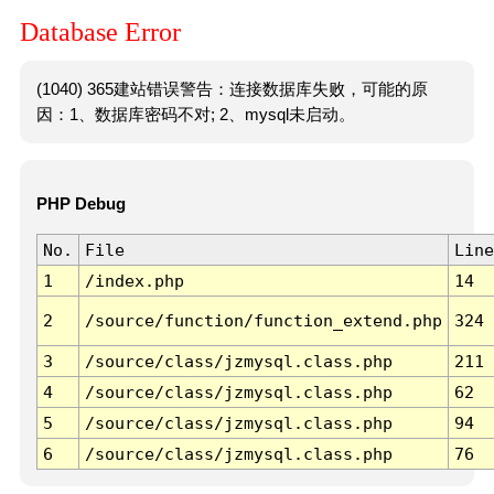
Database Error
(1040) 365建站错误警告：连接数据库失败，可能的原
因：1、数据库密码不对; 2、mysql未启动。
PHP Debug
No.
File
Line
1
/index.php
14
2
/source/function/function_extend.php
324
3
/source/class/jzmysql.class.php
211
4
/source/class/jzmysql.class.php
62
5
/source/class/jzmysql.class.php
94
6
/source/class/jzmysql.class.php
76