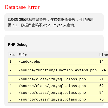
Database Error
(1040) 365建站错误警告：连接数据库失败，可能的原
因：1、数据库密码不对; 2、mysql未启动。
PHP Debug
No.
File
Line
1
/index.php
14
2
/source/function/function_extend.php
324
3
/source/class/jzmysql.class.php
211
4
/source/class/jzmysql.class.php
62
5
/source/class/jzmysql.class.php
94
6
/source/class/jzmysql.class.php
76