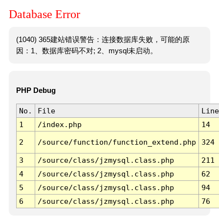
Database Error
(1040) 365建站错误警告：连接数据库失败，可能的原
因：1、数据库密码不对; 2、mysql未启动。
PHP Debug
No.
File
Line
1
/index.php
14
2
/source/function/function_extend.php
324
3
/source/class/jzmysql.class.php
211
4
/source/class/jzmysql.class.php
62
5
/source/class/jzmysql.class.php
94
6
/source/class/jzmysql.class.php
76