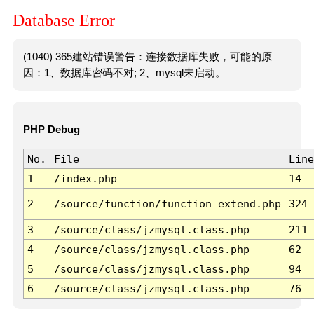
Database Error
(1040) 365建站错误警告：连接数据库失败，可能的原
因：1、数据库密码不对; 2、mysql未启动。
PHP Debug
No.
File
Line
1
/index.php
14
2
/source/function/function_extend.php
324
3
/source/class/jzmysql.class.php
211
4
/source/class/jzmysql.class.php
62
5
/source/class/jzmysql.class.php
94
6
/source/class/jzmysql.class.php
76