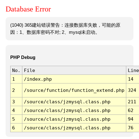
Database Error
(1040) 365建站错误警告：连接数据库失败，可能的原
因：1、数据库密码不对; 2、mysql未启动。
PHP Debug
No.
File
Line
1
/index.php
14
2
/source/function/function_extend.php
324
3
/source/class/jzmysql.class.php
211
4
/source/class/jzmysql.class.php
62
5
/source/class/jzmysql.class.php
94
6
/source/class/jzmysql.class.php
76