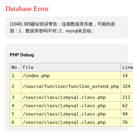
Database Error
(1040) 365建站错误警告：连接数据库失败，可能的原
因：1、数据库密码不对; 2、mysql未启动。
PHP Debug
No.
File
Line
1
/index.php
14
2
/source/function/function_extend.php
324
3
/source/class/jzmysql.class.php
211
4
/source/class/jzmysql.class.php
62
5
/source/class/jzmysql.class.php
94
6
/source/class/jzmysql.class.php
76