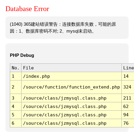
Database Error
(1040) 365建站错误警告：连接数据库失败，可能的原
因：1、数据库密码不对; 2、mysql未启动。
PHP Debug
No.
File
Line
1
/index.php
14
2
/source/function/function_extend.php
324
3
/source/class/jzmysql.class.php
211
4
/source/class/jzmysql.class.php
62
5
/source/class/jzmysql.class.php
94
6
/source/class/jzmysql.class.php
76