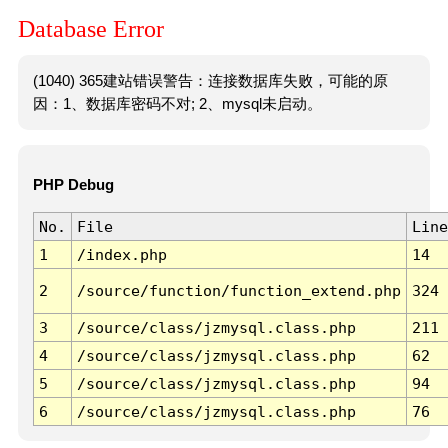
Database Error
(1040) 365建站错误警告：连接数据库失败，可能的原
因：1、数据库密码不对; 2、mysql未启动。
PHP Debug
No.
File
Line
1
/index.php
14
2
/source/function/function_extend.php
324
3
/source/class/jzmysql.class.php
211
4
/source/class/jzmysql.class.php
62
5
/source/class/jzmysql.class.php
94
6
/source/class/jzmysql.class.php
76