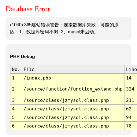
Database Error
(1040) 365建站错误警告：连接数据库失败，可能的原
因：1、数据库密码不对; 2、mysql未启动。
PHP Debug
No.
File
Line
1
/index.php
14
2
/source/function/function_extend.php
324
3
/source/class/jzmysql.class.php
211
4
/source/class/jzmysql.class.php
62
5
/source/class/jzmysql.class.php
94
6
/source/class/jzmysql.class.php
76