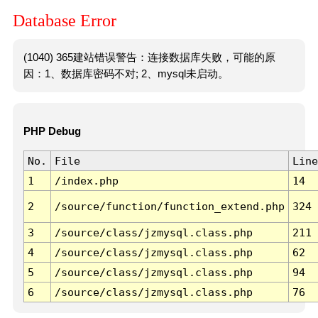
Database Error
(1040) 365建站错误警告：连接数据库失败，可能的原
因：1、数据库密码不对; 2、mysql未启动。
PHP Debug
No.
File
Line
1
/index.php
14
2
/source/function/function_extend.php
324
3
/source/class/jzmysql.class.php
211
4
/source/class/jzmysql.class.php
62
5
/source/class/jzmysql.class.php
94
6
/source/class/jzmysql.class.php
76