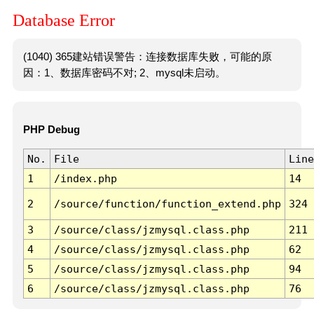
Database Error
(1040) 365建站错误警告：连接数据库失败，可能的原
因：1、数据库密码不对; 2、mysql未启动。
PHP Debug
No.
File
Line
1
/index.php
14
2
/source/function/function_extend.php
324
3
/source/class/jzmysql.class.php
211
4
/source/class/jzmysql.class.php
62
5
/source/class/jzmysql.class.php
94
6
/source/class/jzmysql.class.php
76