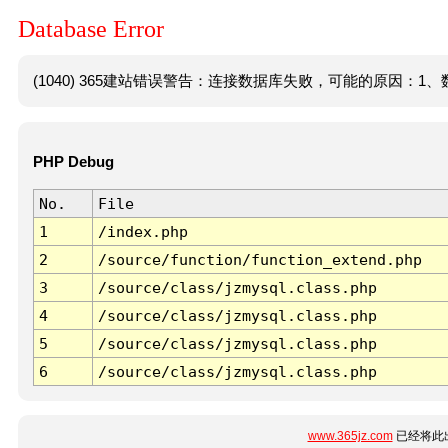
Database Error
(1040) 365建站错误警告：连接数据库失败，可能的原因：1、数
PHP Debug
No.
File
1
/index.php
2
/source/function/function_extend.php
3
/source/class/jzmysql.class.php
4
/source/class/jzmysql.class.php
5
/source/class/jzmysql.class.php
6
/source/class/jzmysql.class.php
www.365jz.com
已经将此