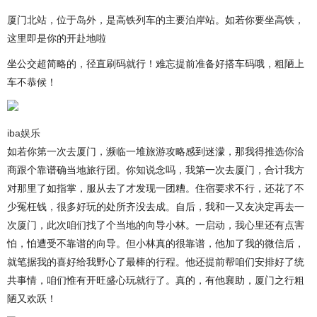
厦门北站，位于岛外，是高铁列车的主要泊岸站。如若你要坐高铁，
这里即是你的开赴地啦
坐公交超简略的，径直刷码就行！难忘提前准备好搭车码哦，粗陋上
车不恭候！
iba娱乐
如若你第一次去厦门，濒临一堆旅游攻略感到迷濛，那我得推选你洽
商跟个靠谱确当地旅行团。你知说念吗，我第一次去厦门，合计我方
对那里了如指掌，服从去了才发现一团糟。住宿要求不行，还花了不
少冤枉钱，很多好玩的处所齐没去成。自后，我和一又友决定再去一
次厦门，此次咱们找了个当地的向导小林。一启动，我心里还有点害
怕，怕遭受不靠谱的向导。但小林真的很靠谱，他加了我的微信后，
就笔据我的喜好给我野心了最棒的行程。他还提前帮咱们安排好了统
共事情，咱们惟有开旺盛心玩就行了。真的，有他襄助，厦门之行粗
陋又欢跃！