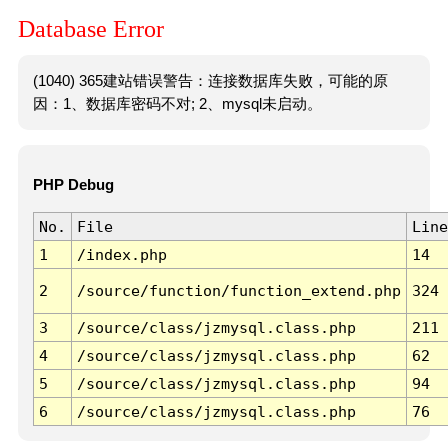
Database Error
(1040) 365建站错误警告：连接数据库失败，可能的原
因：1、数据库密码不对; 2、mysql未启动。
PHP Debug
No.
File
Line
1
/index.php
14
2
/source/function/function_extend.php
324
3
/source/class/jzmysql.class.php
211
4
/source/class/jzmysql.class.php
62
5
/source/class/jzmysql.class.php
94
6
/source/class/jzmysql.class.php
76