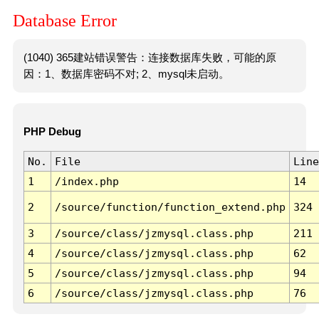
Database Error
(1040) 365建站错误警告：连接数据库失败，可能的原
因：1、数据库密码不对; 2、mysql未启动。
PHP Debug
No.
File
Line
1
/index.php
14
2
/source/function/function_extend.php
324
3
/source/class/jzmysql.class.php
211
4
/source/class/jzmysql.class.php
62
5
/source/class/jzmysql.class.php
94
6
/source/class/jzmysql.class.php
76