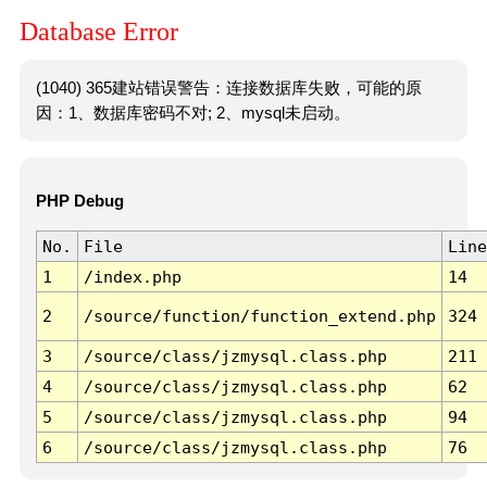
Database Error
(1040) 365建站错误警告：连接数据库失败，可能的原
因：1、数据库密码不对; 2、mysql未启动。
PHP Debug
No.
File
Line
1
/index.php
14
2
/source/function/function_extend.php
324
3
/source/class/jzmysql.class.php
211
4
/source/class/jzmysql.class.php
62
5
/source/class/jzmysql.class.php
94
6
/source/class/jzmysql.class.php
76