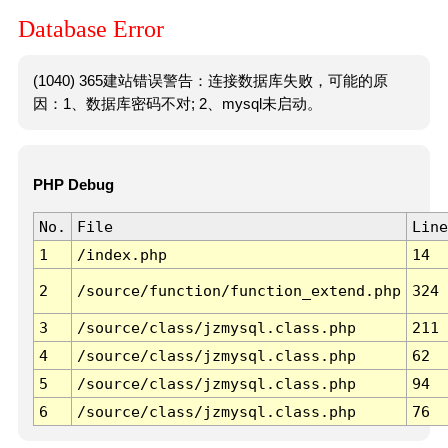
Database Error
(1040) 365建站错误警告：连接数据库失败，可能的原
因：1、数据库密码不对; 2、mysql未启动。
PHP Debug
No.
File
Line
1
/index.php
14
2
/source/function/function_extend.php
324
3
/source/class/jzmysql.class.php
211
4
/source/class/jzmysql.class.php
62
5
/source/class/jzmysql.class.php
94
6
/source/class/jzmysql.class.php
76