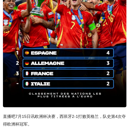
直播吧7月15日讯欧洲杯决赛，西班牙2-1打败英格兰，队史第4次夺
得欧洲杯冠军。