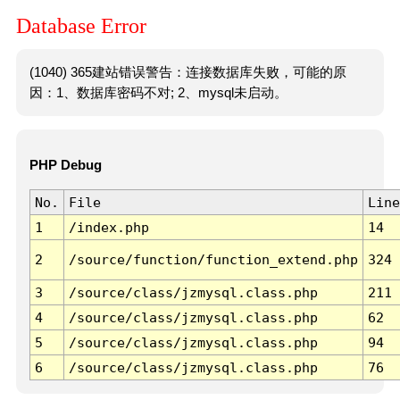
Database Error
(1040) 365建站错误警告：连接数据库失败，可能的原
因：1、数据库密码不对; 2、mysql未启动。
PHP Debug
No.
File
Line
1
/index.php
14
2
/source/function/function_extend.php
324
3
/source/class/jzmysql.class.php
211
4
/source/class/jzmysql.class.php
62
5
/source/class/jzmysql.class.php
94
6
/source/class/jzmysql.class.php
76