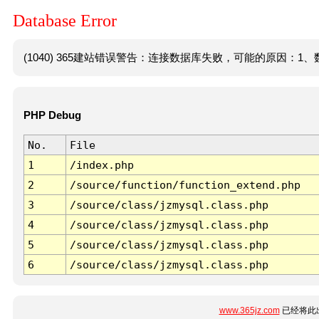
Database Error
(1040) 365建站错误警告：连接数据库失败，可能的原因：1、数
PHP Debug
No.
File
1
/index.php
2
/source/function/function_extend.php
3
/source/class/jzmysql.class.php
4
/source/class/jzmysql.class.php
5
/source/class/jzmysql.class.php
6
/source/class/jzmysql.class.php
www.365jz.com
已经将此