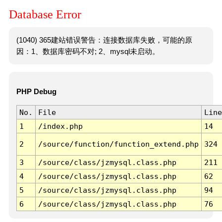
Database Error
(1040) 365建站错误警告：连接数据库失败，可能的原
因：1、数据库密码不对; 2、mysql未启动。
PHP Debug
No.
File
Line
1
/index.php
14
2
/source/function/function_extend.php
324
3
/source/class/jzmysql.class.php
211
4
/source/class/jzmysql.class.php
62
5
/source/class/jzmysql.class.php
94
6
/source/class/jzmysql.class.php
76