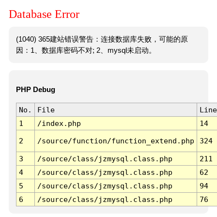
Database Error
(1040) 365建站错误警告：连接数据库失败，可能的原
因：1、数据库密码不对; 2、mysql未启动。
PHP Debug
No.
File
Line
1
/index.php
14
2
/source/function/function_extend.php
324
3
/source/class/jzmysql.class.php
211
4
/source/class/jzmysql.class.php
62
5
/source/class/jzmysql.class.php
94
6
/source/class/jzmysql.class.php
76