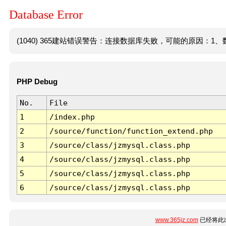
Database Error
(1040) 365建站错误警告：连接数据库失败，可能的原因：1、数
PHP Debug
No.
File
1
/index.php
2
/source/function/function_extend.php
3
/source/class/jzmysql.class.php
4
/source/class/jzmysql.class.php
5
/source/class/jzmysql.class.php
6
/source/class/jzmysql.class.php
www.365jz.com
已经将此