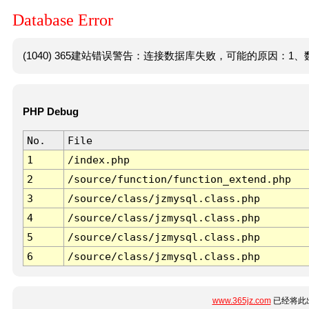
Database Error
(1040) 365建站错误警告：连接数据库失败，可能的原因：1、数
PHP Debug
No.
File
1
/index.php
2
/source/function/function_extend.php
3
/source/class/jzmysql.class.php
4
/source/class/jzmysql.class.php
5
/source/class/jzmysql.class.php
6
/source/class/jzmysql.class.php
www.365jz.com
已经将此