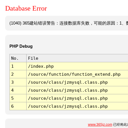
Database Error
(1040) 365建站错误警告：连接数据库失败，可能的原因：1、数
PHP Debug
No.
File
1
/index.php
2
/source/function/function_extend.php
3
/source/class/jzmysql.class.php
4
/source/class/jzmysql.class.php
5
/source/class/jzmysql.class.php
6
/source/class/jzmysql.class.php
www.365jz.com
已经将此