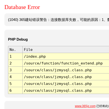
Database Error
(1040) 365建站错误警告：连接数据库失败，可能的原因：1、数
PHP Debug
No.
File
1
/index.php
2
/source/function/function_extend.php
3
/source/class/jzmysql.class.php
4
/source/class/jzmysql.class.php
5
/source/class/jzmysql.class.php
6
/source/class/jzmysql.class.php
www.365jz.com
已经将此