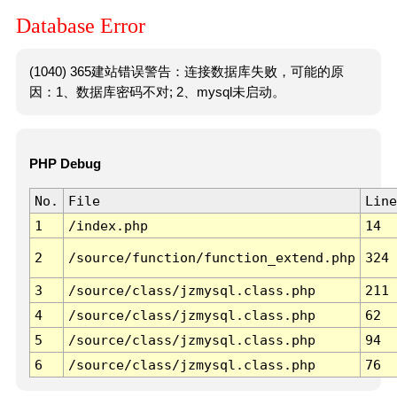
Database Error
(1040) 365建站错误警告：连接数据库失败，可能的原
因：1、数据库密码不对; 2、mysql未启动。
PHP Debug
No.
File
Line
1
/index.php
14
2
/source/function/function_extend.php
324
3
/source/class/jzmysql.class.php
211
4
/source/class/jzmysql.class.php
62
5
/source/class/jzmysql.class.php
94
6
/source/class/jzmysql.class.php
76